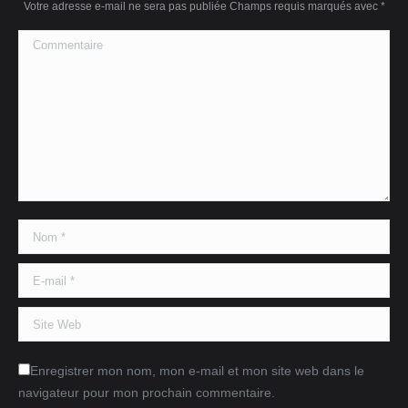
Votre adresse e-mail ne sera pas publiée Champs requis marqués avec
*
Commentaire
Nom *
E-mail *
Site Web
Enregistrer mon nom, mon e-mail et mon site web dans le
navigateur pour mon prochain commentaire.