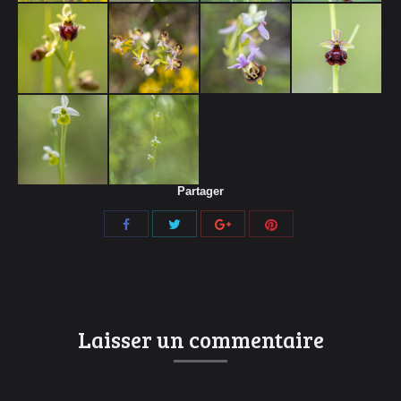
Partager
Share
Share
Share
Share
with
with
with
with
Twitter
Pinterest
Facebook
Google+
Laisser un commentaire