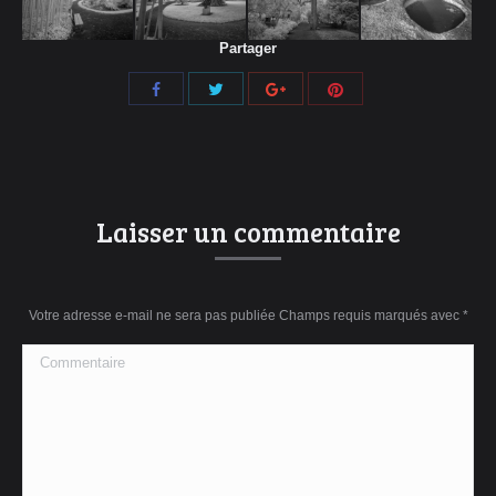
Partager
Share
Share
Share
Share
with
with
with
with
Twitter
Pinterest
Facebook
Google+
Laisser un commentaire
Votre adresse e-mail ne sera pas publiée Champs requis marqués avec
*
Commentaire