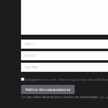
Nom *
E-mail *
Site Web
Enregistrer mon nom, mon e-mail et mon site web dan
Publier des commentaires
Ce site utilise Akismet pour réduire les indésirables.
En s