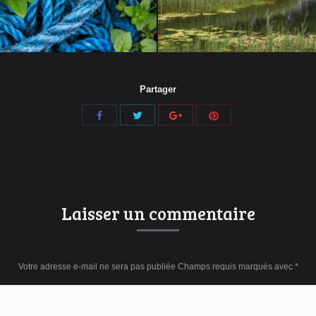
Partager
Share
Share
Share
Share
with
with
with
with
Twitter
Pinterest
Facebook
Google+
Laisser un commentaire
Votre adresse e-mail ne sera pas publiée Champs requis marqués avec
*