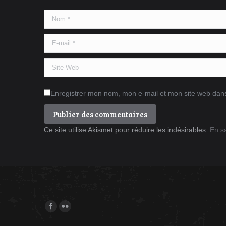
Nom *
E-mail *
Site Web
Enregistrer mon nom, mon e-mail et mon site web dan
Publier des commentaires
Ce site utilise Akismet pour réduire les indésirables.
En s
Trouvez nous sur :
Facebook
Flickr