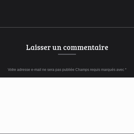
Onglet
suivant
Laisser un commentaire
Votre adresse e-mail ne sera pas publiée Champs requis marqués avec
*