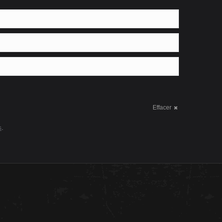
Effacer
s
.